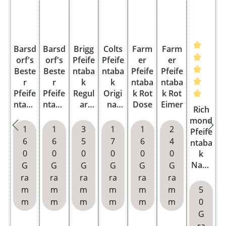
Barsd
Barsd
Brigg
Colts
Farm
Farm
orf's
orf's
Pfeife
Pfeife
er
er
Beste
Beste
ntaba
ntaba
Pfeife
Pfeife
r
r
k
k
ntaba
ntaba
Pfeife
Pfeife
Regul
Origi
k Rot
k Rot
ntaba
ntaba
ar
nal
Dose
Eimer
Durchschn
Rich
k
k
Eimer
Dose
mond
Arom
Brigh
1
1
3
1
1
2
Pfeife
atic
t
6
6
5
7
6
4
ntaba
Mixtu
Virgin
0
0
0
0
0
0
k
re
ia
Navy
G
G
G
G
G
G
Dose
Dose
Cut
ra
ra
ra
ra
ra
ra
Dose
m
m
m
m
m
m
5
m
m
m
m
m
m
0
G
ra