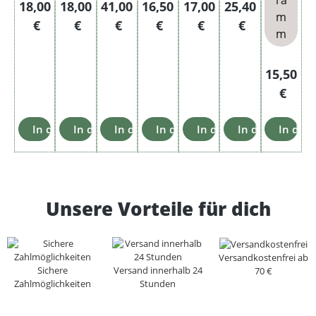
Regulärer Preis:
Regulärer Preis:
Regulärer Preis:
Regulärer Preis:
Regulärer Preis:
Regulärer Preis
18,00
18,00
41,00
16,50
17,00
25,40
m
€
€
€
€
€
€
m
Reguläre
15,50
€
In den Warenkorb
In den Warenkorb
In den Warenkorb
In den Warenkorb
In den Warenkorb
In den Warenk
In den
Unsere Vorteile für dich
Versandkostenfrei ab
Sichere
Versand innerhalb 24
70 €
Zahlmöglichkeiten
Stunden