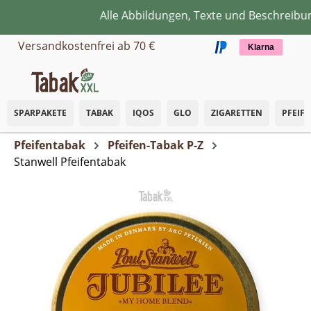
Alle Abbildungen, Texte und Beschreibung
Zum Hauptinhalt springen
Versandkostenfrei ab 70 €
Klarna
SPARPAKETE
TABAK
IQOS
GLO
ZIGARETTEN
PFEIF
Pfeifentabak
Pfeifen-Tabak P-Z
Stanwell Pfeifentabak