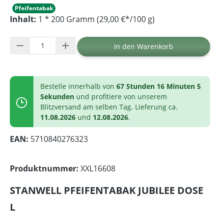
Pfeifentabak
Inhalt:
1 * 200 Gramm (29,00 €*/100 g)
Produkt Anzahl: Gib den gewünschten Wer
In den Warenkorb
Bestelle innerhalb von
67 Stunden 16 Minuten 5
Sekunden
und profitiere von unserem
Blitzversand am selben Tag. Lieferung ca.
11.08.2026
und
12.08.2026
.
EAN:
5710840276323
Produktnummer:
XXL16608
STANWELL PFEIFENTABAK JUBILEE DOSE
L