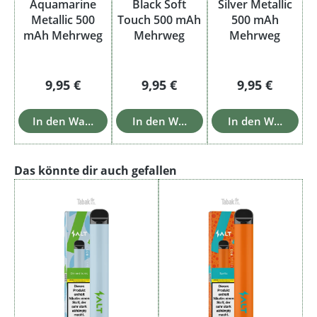
Aquamarine
Black Soft
Silver Metallic
Metallic 500
Touch 500 mAh
500 mAh
mAh Mehrweg
Mehrweg
Mehrweg
Regulärer Preis:
Regulärer Preis:
Regulärer Pre
9,95 €
9,95 €
9,95 €
In den Warenkorb
In den Warenkorb
In den Warenkor
Produktgalerie überspringen
Das könnte dir auch gefallen