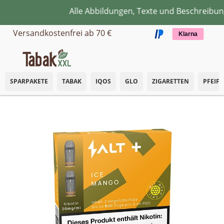
Alle Abbildungen, Texte und Beschreibung
Zum Hauptinhalt springen
Versandkostenfrei ab 70 €
Klarna
SPARPAKETE
TABAK
IQOS
GLO
ZIGARETTEN
PFEIF