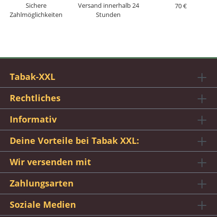
Sichere
Versand innerhalb 24
70 €
Zahlmöglichkeiten
Stunden
Tabak-XXL
Rechtliches
Informativ
Deine Vorteile bei Tabak XXL:
Wir versenden mit
Zahlungsarten
Soziale Medien