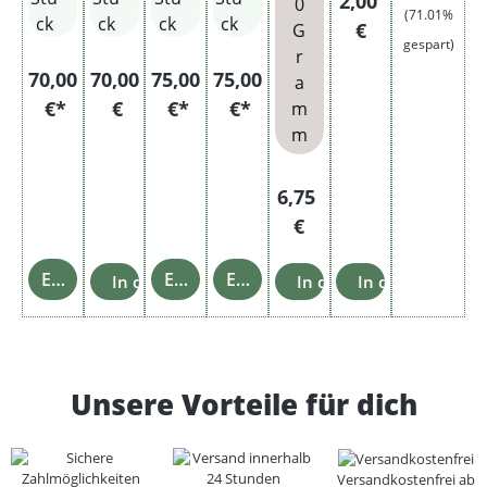
2,00
0
(71.01%
Tips
ck
ck
ck
ck
€
G
gespart)
r
Regulärer Preis:
70,00
70,00
75,00
75,00
a
€*
€
€*
€*
m
m
Regulärer Preis:
6,75
€
Einzelheiten
Einzelheiten
Einzelheiten
In den Warenkorb
In den Warenkorb
In den Warenko
Unsere Vorteile für dich
Versandkostenfrei ab