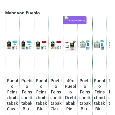
Produktgalerie überspringen
Mehr von Pueblo
Puebl
Puebl
Puebl
Puebl
40x
Puebl
Puebl
Pu
o
o
o
o
Puebl
o
o
Feins
Feins
Feins
Feins
o
Feins
Feins
Fe
chnitt
chnitt
chnitt
chnitt
Dreht
chnitt
chnitt
chn
tabak
tabak
tabak
tabak
abak
tabak
tabak
ta
Classi
Blue
Blue
Classi
Pink
Blue
Blue
Bl
c 40 x
40 x
40 x
c 40 x
Pouc
10 x
10 x
10