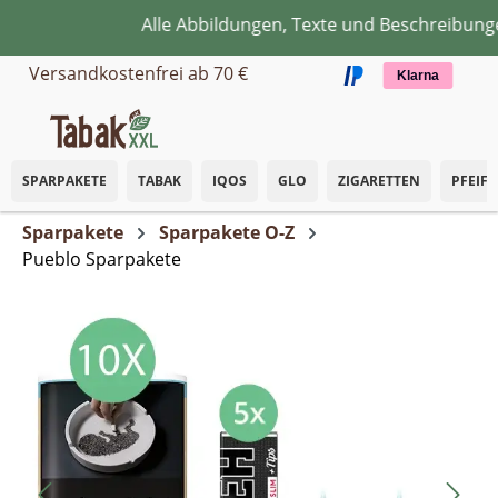
Alle Abbildungen, Texte und Beschreibungen
Zum Hauptinhalt springen
Versandkostenfrei ab 70 €
Klarna
SPARPAKETE
TABAK
IQOS
GLO
ZIGARETTEN
PFEIF
Sparpakete
Sparpakete O-Z
Pueblo Sparpakete