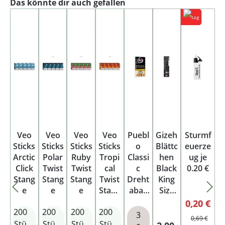
Produktgalerie überspringen
Das könnte dir auch gefallen
Veo
Veo
Veo
Veo
Puebl
Gizeh
Sturmf
Sticks
Sticks
Sticks
Sticks
o
Blättc
euerze
Arctic
Polar
Ruby
Tropi
Classi
hen
ug je
Click
Twist
Twist
cal
c
Black
0.20 €
Stang
Stang
Stang
Twist
Dreht
King
e
e
e
Stang
abak
Size
e
Pouc
Slim
Verkaufsp
0,20 €
200
200
200
200
h
34
3
Regulärer Pr
0,69 €
Blatt
Stü
Stü
Stü
Stü
Regulärer Preis: