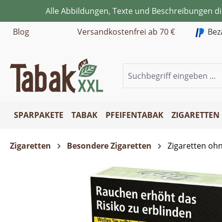
Alle Abbildungen, Texte und Beschreibungen d
m Hauptinhalt springen
Zur Suche springen
Zur Hauptnavigation springen
Blog
Versandkostenfrei ab 70 €
Bez
SPARPAKETE
TABAK
PFEIFENTABAK
ZIGARETTEN
Zigaretten
Besondere Zigaretten
Zigaretten oh