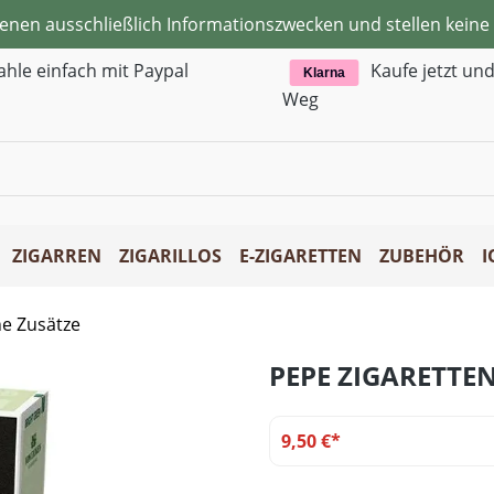
ienen ausschließlich Informationszwecken und stellen kei
ahle einfach mit Paypal
Kaufe jetzt un
Klarna
Weg
ZIGARREN
ZIGARILLOS
E-ZIGARETTEN
ZUBEHÖR
I
ne Zusätze
PEPE ZIGARETTE
9,50 €*