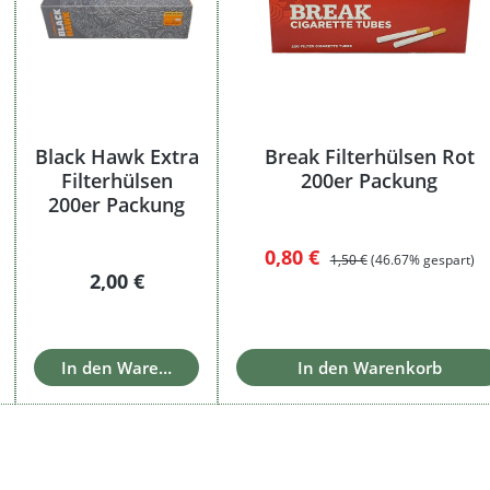
Black Hawk Extra
Break Filterhülsen Rot
Filterhülsen
200er Packung
200er Packung
Verkaufspreis:
Regulärer Preis:
0,80 €
1,50 €
(46.67% gespart)
Regulärer Preis:
2,00 €
In den Warenkorb
In den Warenkorb