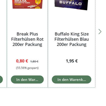
Break Plus
Buffalo King Size
Filterhülsen Rot
Filterhülsen Blau
200er Packung
200er Packung
Verkaufspreis:
Regulärer Preis:
Regulärer Preis:
0,80 €
1,95 €
1,80 €
(55.56% gespart)
In den Warenkorb
In den Warenkorb