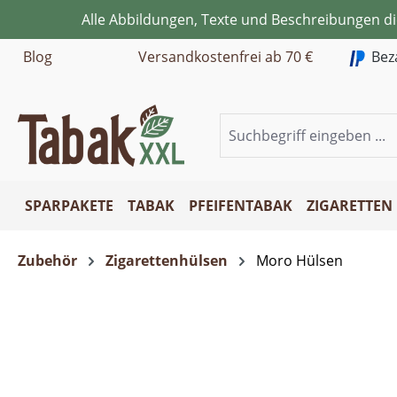
Alle Abbildungen, Texte und Beschreibungen d
m Hauptinhalt springen
Zur Suche springen
Zur Hauptnavigation springen
Blog
Versandkostenfrei ab 70 €
Bez
SPARPAKETE
TABAK
PFEIFENTABAK
ZIGARETTEN
Zubehör
Zigarettenhülsen
Moro Hülsen