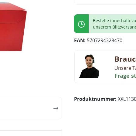
Bestelle innerhalb v
unserem Blitzversan
EAN:
5707294328470
Brauc
Unsere T
Frage s
Produktnummer:
XXL113