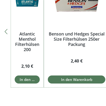
Atlantic
Benson und Hedges Special
Menthol
Size Filterhülsen 250er
Filterhülsen
Packung
200
Regulärer Preis:
2,40 €
Regulärer Preis:
2,10 €
In den Warenkorb
In den Warenkorb