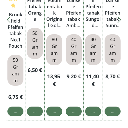
Pfeifen
Volum
Dansk
ll
Dansk
tabak
entaba
e
Pfeifen
e
Durchschnittliche Bewertung von 5 von 5 Sternen
Orang
k
Pfeifen
tabak
Pfeifen
Brook
e
Origina
tabak
Sungol
tabak
field
l Gold
Amber
d
Sunny
Pfeifen
M
Magic
Pouch
Delight
50
tabak
Dose
Pouch
Pouch
80
40
40
40
No.1
Gr
Pouch
Gr
Gr
Gr
Gr
am
am
am
am
am
m
50
m
m
m
m
Gr
Regulärer Preis:
6,50 €
am
Regulärer Preis:
Regulärer Preis:
Regulärer Preis:
Regulärer
13,95
9,20 €
11,40
8,70 €
m
€
€
Regulärer Preis:
6,75 €
In den Warenkorb
In den Warenkorb
In den Warenkorb
In den Warenkorb
In den Warenkor
In den 