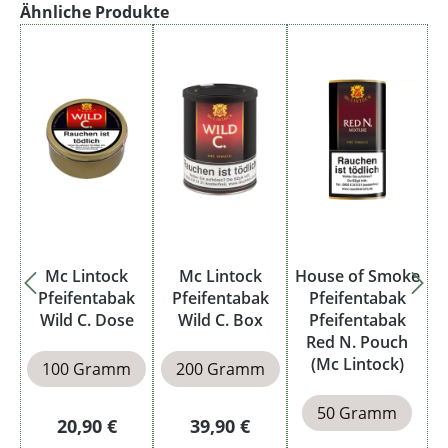
Produktgalerie überspringen
Ähnliche Produkte
Mc Lintock
Mc Lintock
House of Smoke
Pfeifentabak
Pfeifentabak
Pfeifentabak
Wild C. Dose
Wild C. Box
Pfeifentabak
Red N. Pouch
(Mc Lintock)
100 Gramm
200 Gramm
50 Gramm
Regulärer Preis:
Regulärer Preis:
20,90 €
39,90 €