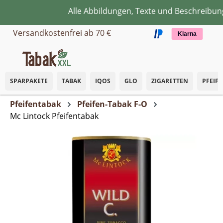
Alle Abbildungen, Texte und Beschreibunge
Zum Hauptinhalt springen
Versandkostenfrei ab 70 €
Klarna
SPARPAKETE
TABAK
IQOS
GLO
ZIGARETTEN
PFEIF
Pfeifentabak
Pfeifen-Tabak F-O
Mc Lintock Pfeifentabak