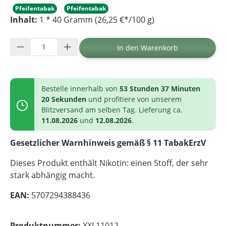
Pfeifentabak
Pfeifentabak
Inhalt:
1 * 40 Gramm (26,25 €*/100 g)
Produkt Anzahl: Gib den gewünschten Wer
In den Warenkorb
Bestelle innerhalb von
53 Stunden 37 Minuten
20 Sekunden
und profitiere von unserem
Blitzversand am selben Tag. Lieferung ca.
11.08.2026
und
12.08.2026
.
Gesetzlicher Warnhinweis gemäß § 11 TabakErzV
Dieses Produkt enthält Nikotin: einen Stoff, der sehr
stark abhängig macht.
EAN:
5707294388436
Produktnummer:
XXL11012