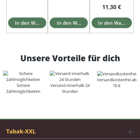
Regulärer Prei
11,30 €
In den Warenkorb
In den Warenkorb
In den Warenkorb
Unsere Vorteile für dich
Versandkostenfrei ab
Sichere
Versand innerhalb 24
70 €
Zahlmöglichkeiten
Stunden
Tabak-XXL