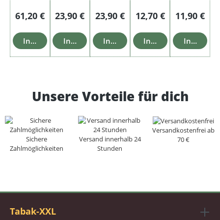
Regulärer Preis:
Regulärer Preis:
Regulärer Preis:
Regulärer Preis:
Regulärer P
61,20 €
23,90 €
23,90 €
12,70 €
11,90 €
In den Warenkorb
In den Warenkorb
In den Warenkorb
In den Warenkorb
In den Wa
Unsere Vorteile für dich
Versandkostenfrei ab
Sichere
Versand innerhalb 24
70 €
Zahlmöglichkeiten
Stunden
Tabak-XXL