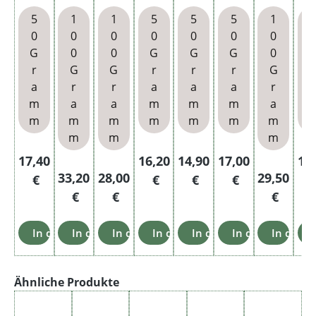
Herit
Dose
Dose
Pouc
ing
Epoq
5
1
1
5
5
5
1
age
S
h
Pipe
ue
Bl
0
0
0
0
0
0
0
Dose
Dose
Po
G
0
0
G
G
G
0
5
r
G
G
r
r
r
G
r
Year
a
r
r
a
a
a
r
Matu
m
a
a
m
m
m
a
red
m
m
m
m
m
m
m
Virgin
m
m
m
ia
Regulärer Preis:
Regulärer Preis:
Regulärer Preis:
Regulärer Preis:
Reg
17,40
16,20
14,90
17,00
11
Regulärer Preis:
Regulärer Preis:
Regulärer 
33,20
28,00
29,50
€
€
€
€
€
€
€
In den Warenkorb
In den Warenkorb
In den Warenkorb
In den Warenkorb
In den Warenkorb
In den Warenko
In den 
Produktgalerie überspringen
Ähnliche Produkte