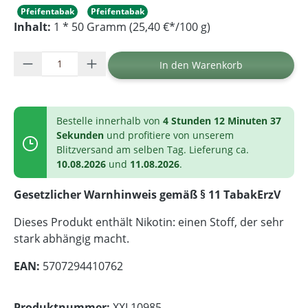
Pfeifentabak
Pfeifentabak
Inhalt:
1 * 50 Gramm (25,40 €*/100 g)
Produkt Anzahl: Gib den gewünschten Wer
In den Warenkorb
Bestelle innerhalb von
4 Stunden 12 Minuten 37
Sekunden
und profitiere von unserem
Blitzversand am selben Tag. Lieferung ca.
10.08.2026
und
11.08.2026
.
Gesetzlicher Warnhinweis gemäß § 11 TabakErzV
Dieses Produkt enthält Nikotin: einen Stoff, der sehr
stark abhängig macht.
EAN:
5707294410762
Produktnummer:
XXL10985