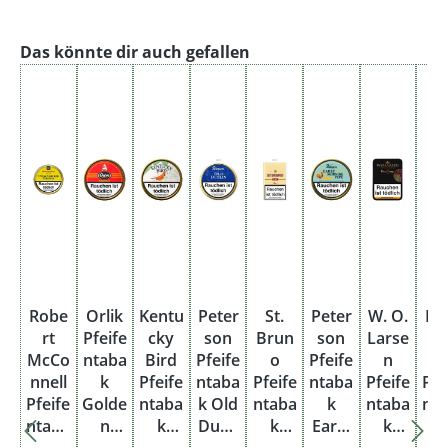
Produktgalerie überspringen
Das könnte dir auch gefallen
Robe
Orlik
Kentu
Peter
St.
Peter
W. O.
Da
rt
Pfeife
cky
son
Brun
son
Larse
k
McCo
ntaba
Bird
Pfeife
o
Pfeife
n
Cl
nnell
k
Pfeife
ntaba
Pfeife
ntaba
Pfeife
Pfe
Pfeife
Golde
ntaba
k Old
ntaba
k
ntaba
nt
ntaba
n
k
Dubli
k
Early
k
k
Sliced
Dose
n
Flake
Morn
Belle
Oc