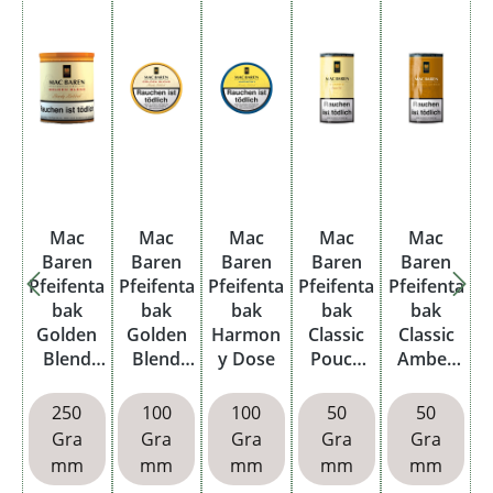
Mac
Mac
Mac
Mac
Mac
Baren
Baren
Baren
Baren
Baren
Pfeifenta
Pfeifenta
Pfeifenta
Pfeifenta
Pfeifenta
bak
bak
bak
bak
bak
Golden
Golden
Harmon
Classic
Classic
Blend
Blend
y Dose
Pouch
Amber
Box
Dose
Loose
Pouch
Cut
250
100
100
50
50
Gra
Gra
Gra
Gra
Gra
mm
mm
mm
mm
mm