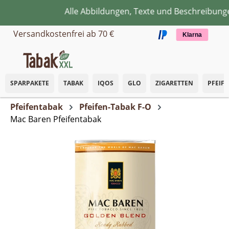
Alle Abbildungen, Texte und Beschreibungen
Zum Hauptinhalt springen
Versandkostenfrei ab 70 €
Klarna
SPARPAKETE
TABAK
IQOS
GLO
ZIGARETTEN
PFEIF
Pfeifentabak
Pfeifen-Tabak F-O
Mac Baren Pfeifentabak