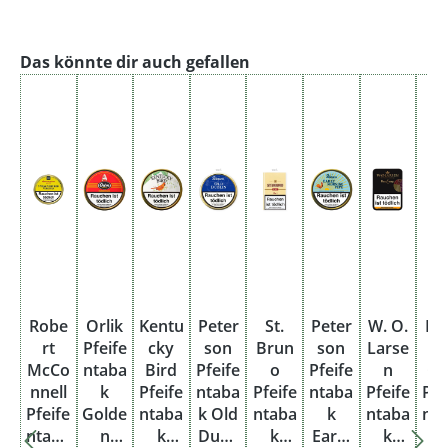
Produktgalerie überspringen
Das könnte dir auch gefallen
Robe
Orlik
Kentu
Peter
St.
Peter
W. O.
Da
rt
Pfeife
cky
son
Brun
son
Larse
k
McCo
ntaba
Bird
Pfeife
o
Pfeife
n
Cl
nnell
k
Pfeife
ntaba
Pfeife
ntaba
Pfeife
Pfe
Pfeife
Golde
ntaba
k Old
ntaba
k
ntaba
nt
ntaba
n
k
Dubli
k
Early
k