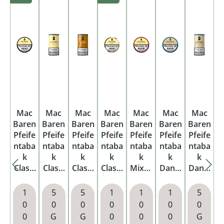
Mac
Mac
Mac
Mac
Mac
Mac
Mac
Baren
Baren
Baren
Baren
Baren
Baren
Baren
Pfeife
Pfeife
Pfeife
Pfeife
Pfeife
Pfeife
Pfeife
ntaba
ntaba
ntaba
ntaba
ntaba
ntaba
ntaba
k
k
k
k
k
k
k
Classi
Classi
Classi
Classi
Mixtu
Danis
Danis
c
c
c
c
re
h
h
Dose
Pouc
Ambe
Dose
Mode
Mixtu
Mixtu
1
5
5
1
1
1
5
Loose
h
r
Roll
rn
re
re
0
0
0
0
0
0
0
Cut
Loose
Pouc
Cake
Dose
Dose
Pouc
0
G
G
0
0
0
G
Cut
h
h