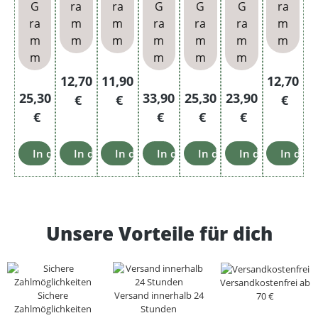
G
ra
ra
G
G
G
ra
ra
m
m
ra
ra
ra
m
m
m
m
m
m
m
m
m
m
m
m
Regulärer Preis:
Regulärer Preis:
Reguläre
12,70
11,90
12,70
Regulärer Preis:
Regulärer Preis:
Regulärer Preis:
Regulärer Preis
25,30
33,90
25,30
23,90
€
€
€
€
€
€
€
In den Warenkorb
In den Warenkorb
In den Warenkorb
In den Warenkorb
In den Warenkorb
In den Warenk
In den
Unsere Vorteile für dich
Versandkostenfrei ab
Sichere
Versand innerhalb 24
70 €
Zahlmöglichkeiten
Stunden