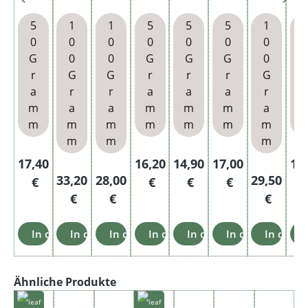
k
Sliced
Dose
n
Flake
Morn
Belle
Oc
Herit
Dose
Dose
Pouc
ing
Epoq
5
1
1
5
5
5
1
age
S
h
Pipe
ue
Bl
0
0
0
0
0
0
0
Dose
Dose
Po
G
0
0
G
G
G
0
5
r
G
G
r
r
r
G
r
Year
a
r
r
a
a
a
r
Matu
m
a
a
m
m
m
a
red
m
m
m
m
m
m
m
Virgin
m
m
m
ia
Regulärer Preis:
Regulärer Preis:
Regulärer Preis:
Regulärer Preis:
Reg
17,40
16,20
14,90
17,00
11
Regulärer Preis:
Regulärer Preis:
Regulärer 
33,20
28,00
29,50
€
€
€
€
€
€
€
In den Warenkorb
In den Warenkorb
In den Warenkorb
In den Warenkorb
In den Warenkorb
In den Warenko
In den 
Produktgalerie überspringen
Ähnliche Produkte