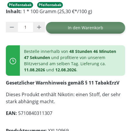
Pfeifentabak
Pfeifentabak
Inhalt:
1 * 100 Gramm (25,30 €*/100 g)
Produkt Anzahl: Gib den gewünschten Wer
In den Warenkorb
Bestelle innerhalb von
48 Stunden 46 Minuten
47 Sekunden
und profitiere von unserem
Blitzversand am selben Tag. Lieferung ca.
11.08.2026
und
12.08.2026
.
Gesetzlicher Warnhinweis gemäß § 11 TabakErzV
Dieses Produkt enthält Nikotin: einen Stoff, der sehr
stark abhängig macht.
EAN:
5710840311307
Produktnummer:
XXL10969