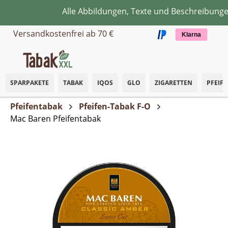
Alle Abbildungen, Texte und Beschreibungen
Zum Hauptinhalt springen
Versandkostenfrei ab 70 €
Klarna
SPARPAKETE
TABAK
IQOS
GLO
ZIGARETTEN
PFEIF
Pfeifentabak
Pfeifen-Tabak F-O
Mac Baren Pfeifentabak