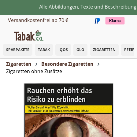
Alle Abbildungen, Texte und Beschreibungen
Zum Hauptinhalt springen
Versandkostenfrei ab 70 €
Klarna
SPARPAKETE
TABAK
IQOS
GLO
ZIGARETTEN
PFEIF
Zigaretten
Besondere Zigaretten
Zigaretten ohne Zusätze