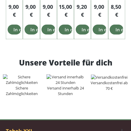
Regulärer Preis:
Regulärer Preis:
Regulärer Preis:
Regulärer Preis:
Regulärer Preis:
Regulärer Preis
Reguläre
9,00
9,00
9,00
15,00
9,20
9,00
8,50
€
€
€
€
€
€
€
In den Warenkorb
In den Warenkorb
In den Warenkorb
In den Warenkorb
In den Warenkorb
In den Warenk
In den
Unsere Vorteile für dich
Versandkostenfrei ab
Sichere
Versand innerhalb 24
70 €
Zahlmöglichkeiten
Stunden