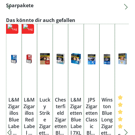
Produktgalerie überspringen
Sparpakete
Produktgalerie überspringen
Das könnte dir auch gefallen
L&M
L&M
Luck
Ches
L&M
JPS
Wins
Zigar
Zigar
y
terfi
Zigar
Zigar
ton
illos
illos
Strik
eld
etten
etten
Blue
C
Blue
Red
e
Zigar
Blue
Class
Long
Labe
Labe
Zigar
etten
Labe
ic
Zigar
l M
l M
etten
Blue
l 7XL
Blue
etten
Durchsc