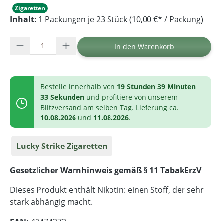
Zigaretten
Inhalt:
1 Packungen je 23 Stück (10,00 €* / Packung)
Produkt Anzahl: Gib den gewünschten Wer
In den Warenkorb
Bestelle innerhalb von
19 Stunden 39 Minuten
33 Sekunden
und profitiere von unserem
Blitzversand am selben Tag. Lieferung ca.
10.08.2026
und
11.08.2026
.
Lucky Strike Zigaretten
Gesetzlicher Warnhinweis gemäß § 11 TabakErzV
Dieses Produkt enthält Nikotin: einen Stoff, der sehr
stark abhängig macht.