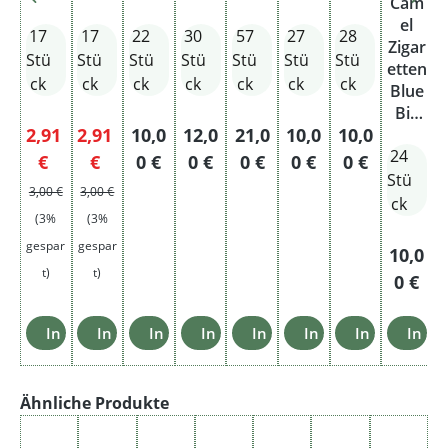
Cam
mit
mit
Auth
2XL
2XL
Big
el
17
17
22
30
57
27
28
Filter
Filter
entic
Pack
Zigar
Red
XXL
Stü
Stü
Stü
Stü
Stü
Stü
Stü
R
etten
Giga
ck
ck
ck
ck
ck
ck
ck
Blue
Big
Verkaufspreis:
Verkaufspreis:
Regulärer Preis:
Regulärer Preis:
Regulärer Preis:
Regulärer Preis:
Regulärer Pre
2,91
2,91
10,0
12,0
21,0
10,0
10,0
Pack
24
XXL
Regulärer Preis:
Regulärer Preis:
€
€
0 €
0 €
0 €
0 €
0 €
Stü
3,00 €
3,00 €
ck
(3%
(3%
gespar
gespar
Regulär
10,0
t)
t)
0 €
In den Warenkorb
In den Warenkorb
In den Warenkorb
In den Warenkorb
In den Warenkorb
In den Warenkorb
In den Ware
In d
Produktgalerie überspringen
Ähnliche Produkte