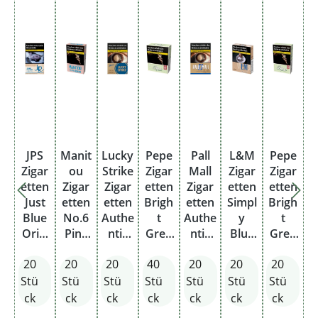
JPS
Manit
Lucky
Pepe
Pall
L&M
Pepe
Zigar
ou
Strike
Zigar
Mall
Zigar
Zigar
etten
Zigar
Zigar
etten
Zigar
etten
etten
Just
etten
etten
Brigh
etten
Simpl
Brigh
Blue
No.6
Authe
t
Authe
y
t
Origi
Pink
ntic
Gree
ntic
Blue
Gree
nal
Orga
Blue
n
Blue
Origi
n
20
20
20
40
20
20
20
Pack
nic
Origi
XXXL
Origi
nal
Origi
Blend
nal
nal
Pack
nal
Stü
Stü
Stü
Stü
Stü
Stü
Stü
Pack
Pack
Pack
ck
ck
ck
ck
ck
ck
ck