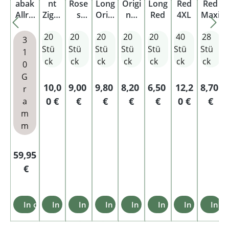
abak
nt
Rose
Long
Origi
Long
Red
Red
Allro
Zigar
s
Origi
nal
Red
4XL
Maxi
und
etten
Origi
nal
Pack
20
20
20
20
20
40
28
Maxi
by
nal
Pack
3
Box
Davi
Pack
Stü
Stü
Stü
Stü
Stü
Stü
Stü
1
doff
ck
ck
ck
ck
ck
ck
ck
0
Origi
G
nal
Regulärer Preis:
Regulärer Preis:
Regulärer Preis:
Regulärer Preis:
Regulärer Preis:
Regulärer Pr
Regulä
10,0
9,00
9,80
8,20
6,50
12,2
8,70
r
Pack
0 €
€
€
€
€
0 €
€
a
m
m
Regulärer Preis:
59,95
€
In den Warenkorb
In den Warenkorb
In den Warenkorb
In den Warenkorb
In den Warenkorb
In den Warenkorb
In den War
In d