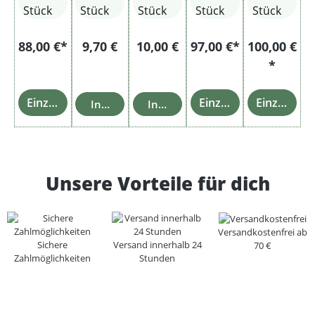
Stück
Stück
Stück
Stück
Stück
Regulärer Preis:
Regulärer Preis:
88,00 €*
9,70 €
10,00 €
97,00 €*
100,00 €
*
Einzelheiten
Einzelheiten
Einzelheiten
In den Warenkorb
In den Warenkorb
Unsere Vorteile für dich
Versandkostenfrei ab
Sichere
Versand innerhalb 24
70 €
Zahlmöglichkeiten
Stunden