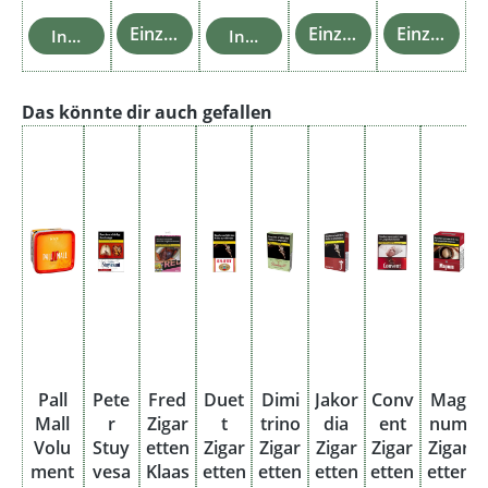
Einzelheiten
Einzelheiten
Einzelheiten
In den Warenkorb
In den Warenkorb
Produktgalerie überspringen
Das könnte dir auch gefallen
Pall
Pete
Fred
Duet
Dimi
Jakor
Conv
Mag
Mall
r
Zigar
t
trino
dia
ent
num
Volu
Stuy
etten
Zigar
Zigar
Zigar
Zigar
Zigar
ment
vesa
Klaas
etten
etten
etten
etten
etten