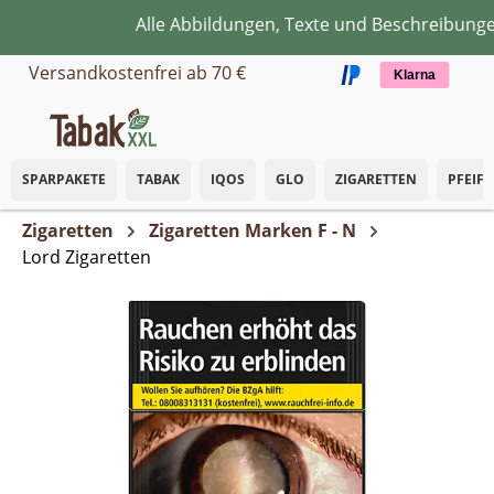
Alle Abbildungen, Texte und Beschreibungen
Zum Hauptinhalt springen
Versandkostenfrei ab 70 €
Klarna
SPARPAKETE
TABAK
IQOS
GLO
ZIGARETTEN
PFEIF
Zigaretten
Zigaretten Marken F - N
Lord Zigaretten