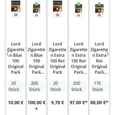
Lord
Lord
Lord
Lord
Lord
Zigarette
Zigarette
Zigarette
Zigarette
Zigarette
n Blue
n Blue
n Extra
n Extra
n Extra
100
100
100 Rot
100 Rot
Rot
Original
Original
Original
Original
Original
Pack
Pack
Pack
Pack
Pack
Stange
Stange
Stange
20
200
20
200
176
Stück
Stück
Stück
Stück
Stück
Regulärer Preis:
Regulärer Preis:
10,00 €
100,00 €
9,70 €
97,00 €*
88,00 €*
*