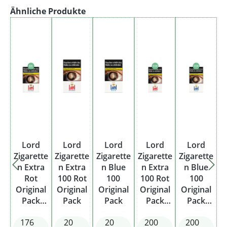
Produktgalerie überspringen
Ähnliche Produkte
Lord
Lord
Lord
Lord
Lord
Zigarette
Zigarette
Zigarette
Zigarette
Zigarette
n Extra
n Extra
n Blue
n Extra
n Blue
Rot
100 Rot
100
100 Rot
100
Original
Original
Original
Original
Original
Pack
Pack
Pack
Pack
Pack
Stange
Stange
Stange
176
20
20
200
200