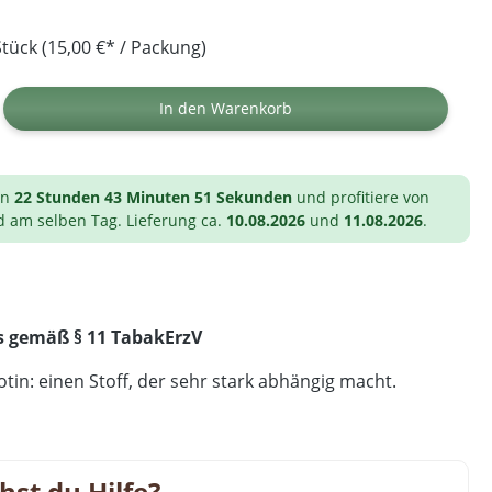
tück (15,00 €* / Packung)
ib den gewünschten Wert ein oder benutz
In den Warenkorb
on
22 Stunden 43 Minuten 50 Sekunden
und profitiere von
d am selben Tag. Lieferung ca.
10.08.2026
und
11.08.2026
.
s gemäß § 11 TabakErzV
tin: einen Stoff, der sehr stark abhängig macht.
hst du Hilfe?