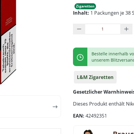
Zigaretten
Inhalt:
1 Packungen je 38 S
Produkt Anzahl: G
Bestelle innerhalb v
unserem Blitzversan
L&M Zigaretten
Gesetzlicher Warnhinwei
Dieses Produkt enthält Niko
EAN:
42492351
Brauc