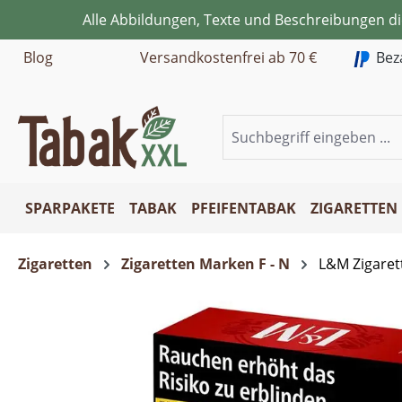
Alle Abbildungen, Texte und Beschreibungen d
m Hauptinhalt springen
Zur Suche springen
Zur Hauptnavigation springen
Blog
Versandkostenfrei ab 70 €
Bez
SPARPAKETE
TABAK
PFEIFENTABAK
ZIGARETTEN
Zigaretten
Zigaretten Marken F - N
L&M Zigaret