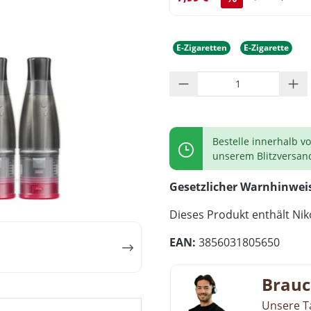
E-Zigaretten
E-Zigarette
Produkt Anzahl: G
Bestelle innerhalb v
unserem Blitzversan
Gesetzlicher Warnhinwei
Dieses Produkt enthält Niko
EAN:
3856031805650
Brauc
Unsere T