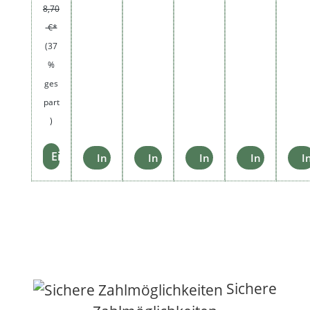
8,70
€*
(37
%
ges
part
)
Einzelheiten
In den Warenkorb
In den Warenkorb
In den Warenkorb
In den War
I
Sichere