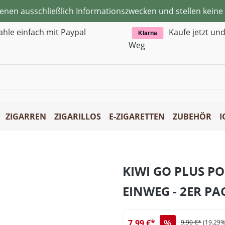
ienen ausschließlich Informationszwecken und stellen kei
ahle einfach mit Paypal
Kaufe jetzt un
Klarna
Weg
ZIGARREN
ZIGARILLOS
E-ZIGARETTEN
ZUBEHÖR
I
KIWI GO PLUS P
EINWEG - 2ER PA
%
7,99 €*
9,90 €*
(19.29%