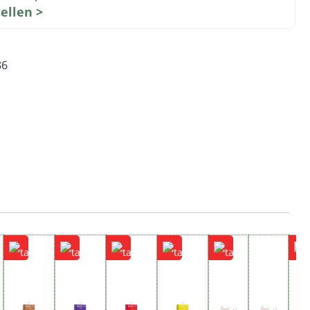
tellen >
86