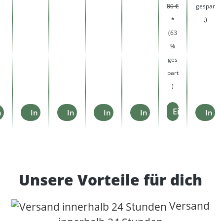
80 €
gespar
*
t)
(63
%
ges
part
)
Einzelheiten
enkorb
n den Warenkorb
In den Warenkorb
In den Warenkorb
In den Warenkorb
In den Warenkorb
In 
Unsere Vorteile für dich
Versand