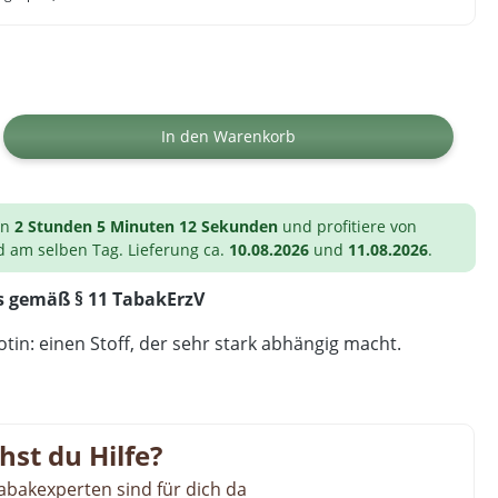
ib den gewünschten Wert ein oder benutz
In den Warenkorb
on
2 Stunden 5 Minuten 12 Sekunden
und profitiere von
d am selben Tag. Lieferung ca.
10.08.2026
und
11.08.2026
.
s gemäß § 11 TabakErzV
tin: einen Stoff, der sehr stark abhängig macht.
hst du Hilfe?
abakexperten sind für dich da