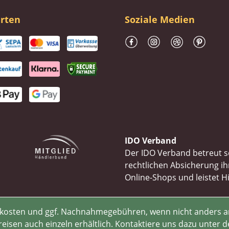
rten
Soziale Medien
IDO Verband
Der IDO Verband betreut se
rechtlichen Absicherung 
Online-Shops und leistet H
rsandkosten und ggf. Nachnahmegebühren, wenn nicht anders 
isen auch einzeln erhältlich. Kontaktiere uns dazu unter d