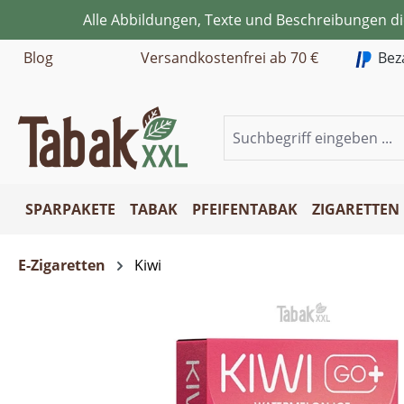
Alle Abbildungen, Texte und Beschreibungen d
m Hauptinhalt springen
Zur Suche springen
Zur Hauptnavigation springen
Blog
Versandkostenfrei ab 70 €
Bez
SPARPAKETE
TABAK
PFEIFENTABAK
ZIGARETTEN
E-Zigaretten
Kiwi