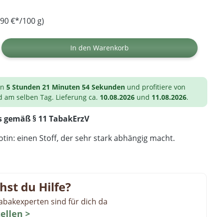
90 €*/100 g)
ib den gewünschten Wert ein oder benutz
In den Warenkorb
on
5 Stunden 21 Minuten 53 Sekunden
und profitiere von
d am selben Tag. Lieferung ca.
10.08.2026
und
11.08.2026
.
s gemäß § 11 TabakErzV
tin: einen Stoff, der sehr stark abhängig macht.
hst du Hilfe?
abakexperten sind für dich da
tellen >