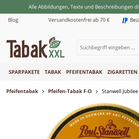
Alle Abbildungen, Texte und Beschreibungen d
m Hauptinhalt springen
Zur Suche springen
Zur Hauptnavigation springen
Blog
Versandkostenfrei ab 70 €
Bez
SPARPAKETE
TABAK
PFEIFENTABAK
ZIGARETTEN
Pfeifentabak
Pfeifen-Tabak F-O
Stanwell Jubilee