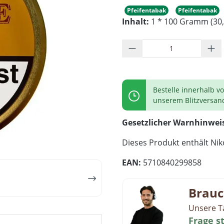
Pfeifentabak
Pfeifentabak
Inhalt:
1 * 100 Gramm (30,
Produkt Anzahl: G
Bestelle innerhalb v
unserem Blitzversan
Gesetzlicher Warnhinwei
Dieses Produkt enthält Niko
EAN:
5710840299858
Brauc
Unsere T
Frage s