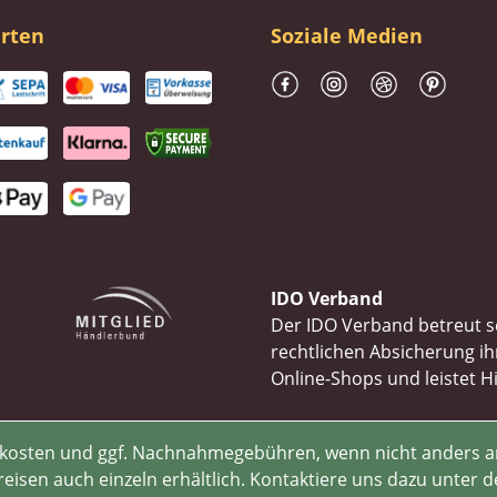
rten
Soziale Medien
IDO Verband
Der IDO Verband betreut se
rechtlichen Absicherung 
Online-Shops und leistet H
rsandkosten und ggf. Nachnahmegebühren, wenn nicht anders 
isen auch einzeln erhältlich. Kontaktiere uns dazu unter d