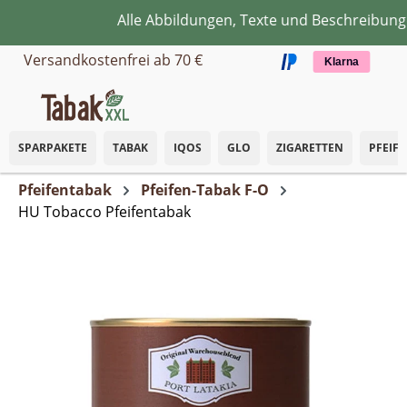
Alle Abbildungen, Texte und Beschreibungen
Zum Hauptinhalt springen
Versandkostenfrei ab 70 €
Klarna
SPARPAKETE
TABAK
IQOS
GLO
ZIGARETTEN
PFEIF
Pfeifentabak
Pfeifen-Tabak F-O
HU Tobacco Pfeifentabak