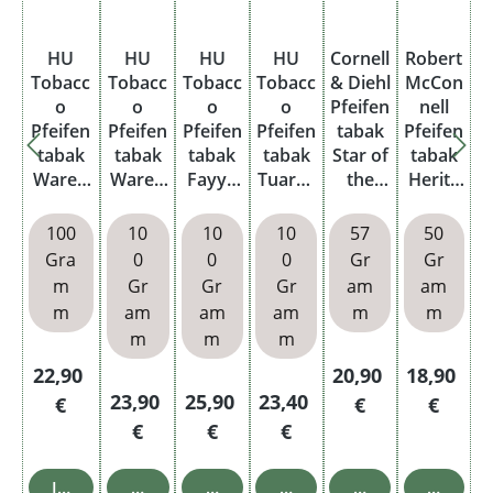
HU
HU
HU
HU
Cornell
Robert
Tobacc
Tobacc
Tobacc
Tobacc
& Diehl
McCon
o
o
o
o
Pfeifen
nell
Pfeifen
Pfeifen
Pfeifen
Pfeifen
tabak
Pfeifen
tabak
tabak
tabak
tabak
Star of
tabak
Wareh
Wareh
Fayyu
Tuarek
the
Herita
ouse
ouse
m
h Dose
East
ge
Origina
Origina
Special
Dose
Dose
100
10
10
10
57
50
l Dose
l Dose
Kake
Black
Gra
0
0
0
Gr
Gr
Louisia
Balkan
Dose
Flake
m
Gr
Gr
Gr
am
am
na
Passio
m
am
am
am
m
m
Broken
n
m
m
m
Regulärer Preis:
Regulärer Preis:
Regulärer
22,90
20,90
18,90
Regulärer Preis:
Regulärer Preis:
Regulärer Preis:
23,90
25,90
23,40
€
€
€
€
€
€
In den Warenkorb
In den Warenkorb
In den Warenkorb
In den Warenkorb
In den Warenkor
In den 