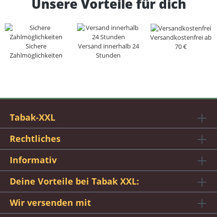
Unsere Vorteile für dich
Versandkostenfrei ab
Sichere
Versand innerhalb 24
70 €
Zahlmöglichkeiten
Stunden
Tabak-XXL
Rechtliches
Informativ
Deine Vorteile bei Tabak XXL:
Wir versenden mit