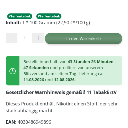
Pfeifentabak
Pfeifentabak
Inhalt:
1 * 100 Gramm (22,90 €*/100 g)
Produkt Anzahl: Gib den gewünschten Wer
In den Warenkorb
Bestelle innerhalb von
43 Stunden 26 Minuten
47 Sekunden
und profitiere von unserem
Blitzversand am selben Tag. Lieferung ca.
11.08.2026
und
12.08.2026
.
Gesetzlicher Warnhinweis gemäß § 11 TabakErzV
Dieses Produkt enthält Nikotin: einen Stoff, der sehr
stark abhängig macht.
EAN:
4030486949896