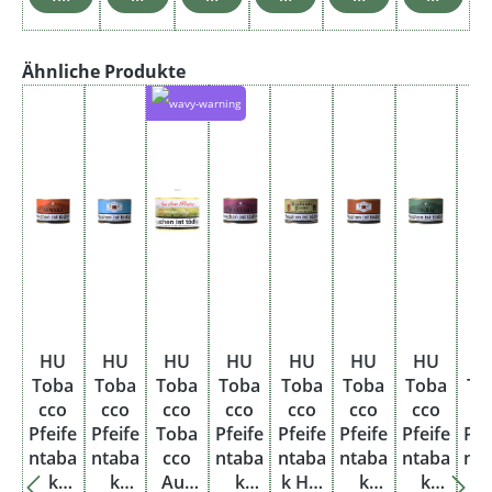
Produktgalerie überspringen
Ähnliche Produkte
HU
HU
HU
HU
HU
HU
HU
H
Toba
Toba
Toba
Toba
Toba
Toba
Toba
To
cco
cco
cco
cco
cco
cco
cco
c
Pfeife
Pfeife
Toba
Pfeife
Pfeife
Pfeife
Pfeife
Pfe
ntaba
ntaba
cco
ntaba
ntaba
ntaba
ntaba
nt
k
k
Aus
k
k HU
k
k