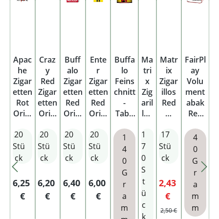
Apac
Craz
Buff
Ente
Buffa
Ma
Matr
FairPl
E
he
y
alo
r
lo
tri
ix
ay
r
Zigar
Red
Zigar
Zigar
Feins
x
Zigar
Volu
T
etten
Zigar
etten
etten
chnitt
Zig
illos
ment
Z
Rot
etten
Red
Red
-
aril
Red
abak
e
Origi
Origi
Origi
Origi
Taba
los
M
Red
P
nal
nal
nal
nal
k Red
Re
mit
Dose
G
20
20
20
20
1
17
2
Pack
Pack
Pack
Pack
Dose
d
Filter
n
1
4
M
Stü
Stü
Stü
Stü
7
Stü
S
4
0
Sta
ck
ck
ck
ck
0
ck
c
0
G
ng
S
G
r
e
t
Regulärer Preis:
Regulärer Preis:
Regulärer Preis:
Regulärer Preis:
Verkaufspreis:
R
6,25
6,20
6,40
6,00
2,43
9
r
a
mit
ü
Regulärer Preis:
€
€
€
€
€
a
m
Filt
c
m
m
er
2,50 €
k