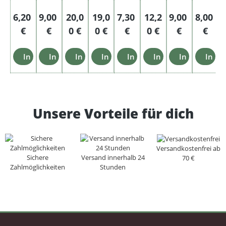
Regulärer Preis:
Regulärer Preis:
Regulärer Preis:
Regulärer Preis:
Regulärer Preis:
Regulärer Preis:
Regulärer Pre
Regulär
6,20
9,00
20,0
19,0
7,30
12,2
9,00
8,00
€
€
0 €
0 €
€
0 €
€
€
In den Warenkorb
In den Warenkorb
In den Warenkorb
In den Warenkorb
In den Warenkorb
In den Warenkorb
In den Ware
In d
Unsere Vorteile für dich
Versandkostenfrei ab
Sichere
Versand innerhalb 24
70 €
Zahlmöglichkeiten
Stunden