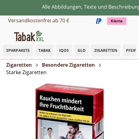
Alle Abbildungen, Texte und Beschreibunge
Zum Hauptinhalt springen
Versandkostenfrei ab 70 €
Klarna
SPARPAKETE
TABAK
IQOS
GLO
ZIGARETTEN
PFEIF
Zigaretten
Besondere Zigaretten
Starke Zigaretten