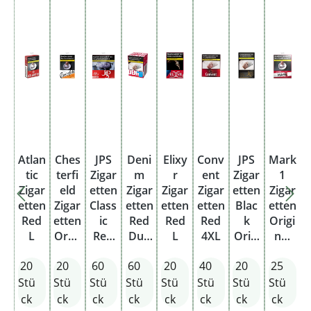
Atlan
Ches
JPS
Deni
Elixy
Conv
JPS
Mark
tic
terfi
Zigar
m
r
ent
Zigar
1
Zigar
eld
etten
Zigar
Zigar
Zigar
etten
Zigar
etten
Zigar
Class
etten
etten
etten
Blac
etten
Red
etten
ic
Red
Red
Red
k
Origi
L
Oran
Red
Duo
L
4XL
Origi
nal
ge
5XL
Pack
nal
Red
20
20
60
60
20
40
20
25
Origi
5XL
Pack
XL
nal
Stü
Stü
Stü
Stü
Stü
Stü
Stü
Stü
Pack
ck
ck
ck
ck
ck
ck
ck
ck