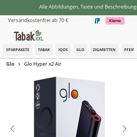
Alle Abbildungen, Texte und Beschreibunge
Zum Hauptinhalt springen
Versandkostenfrei ab 70 €
Klarna
SPARPAKETE
TABAK
IQOS
GLO
ZIGARETTEN
PFEIF
Glo
Glo Hyper x2 Air