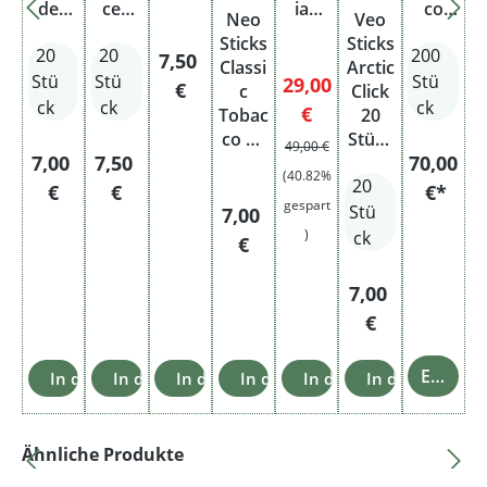
ded
ced
Durchschnittliche Bewertung von
ian
Durchschnittlich
co
Neo
Veo
Tobac
Tobac
Black
Stang
Sticks
Sticks
20
20
200
co
co
e
Regulärer Preis:
7,50
Classi
Arctic
Stü
Stü
Stü
Verkaufspreis:
29,00
€
c
Click
ck
ck
ck
Regulärer Preis:
€
Tobac
20
co 20
Stück
49,00 €
Regulärer Preis:
Regulärer Preis:
7,00
7,50
70,00
Stück
ohne
(40.82%
20
Tabak
€
€
€*
gespart
Stü
Regulärer Preis:
7,00
)
ck
€
Regulärer Preis
7,00
€
Einzelheiten
In den Warenkorb
In den Warenkorb
In den Warenkorb
In den Warenkorb
In den Warenkorb
In den Warenk
Produktgalerie überspringen
Ähnliche Produkte