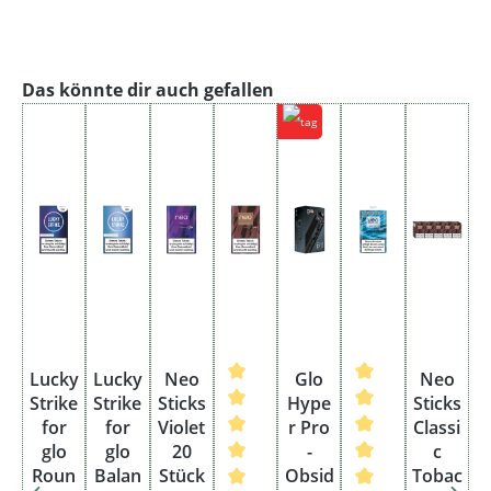
Produktgalerie überspringen
Das könnte dir auch gefallen
Lucky
Lucky
Neo
Glo
Neo
Strike
Strike
Sticks
Hype
Sticks
for
for
Violet
r Pro
Classi
glo
glo
20
-
c
Roun
Balan
Stück
Obsid
Tobac