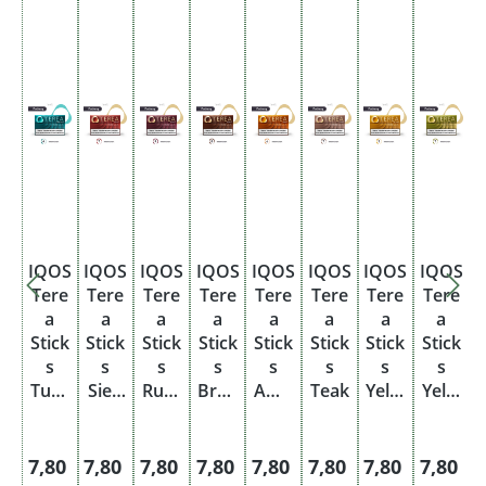
IQOS
IQOS
IQOS
IQOS
IQOS
IQOS
IQOS
IQOS
Tere
Tere
Tere
Tere
Tere
Tere
Tere
Tere
a
a
a
a
a
a
a
a
Stick
Stick
Stick
Stick
Stick
Stick
Stick
Stick
s
s
s
s
s
s
s
s
S
Turq
Sien
Russ
Bron
Amb
Teak
Yello
Yello
uois
na
et
ze
er
w
w
e
Gree
n
Regulärer Preis:
Regulärer Preis:
Regulärer Preis:
Regulärer Preis:
Regulärer Preis:
Regulärer Preis:
Regulärer Pre
Regulär
R
7,80
7,80
7,80
7,80
7,80
7,80
7,80
7,80