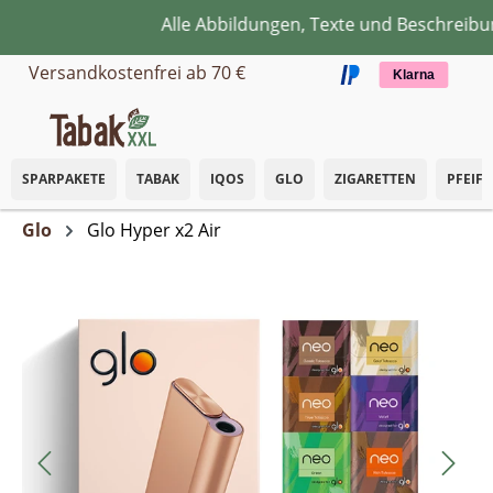
Alle Abbildungen, Texte und Beschreibun
Zum Hauptinhalt springen
Versandkostenfrei ab 70 €
Klarna
SPARPAKETE
TABAK
IQOS
GLO
ZIGARETTEN
PFEIF
Glo
Glo Hyper x2 Air