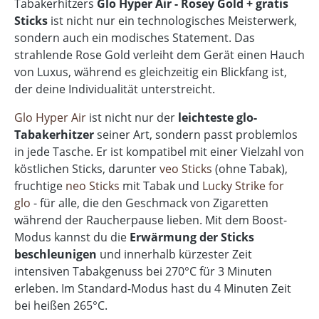
Tabakerhitzers
Glo Hyper Air - Rosey Gold + gratis
Sticks
ist nicht nur ein technologisches Meisterwerk,
sondern auch ein modisches Statement. Das
strahlende Rose Gold verleiht dem Gerät einen Hauch
von Luxus, während es gleichzeitig ein Blickfang ist,
der deine Individualität unterstreicht.
Glo Hyper Air
ist nicht nur der
leichteste glo-
Tabakerhitzer
seiner Art, sondern passt problemlos
in jede Tasche. Er ist kompatibel mit einer Vielzahl von
köstlichen Sticks, darunter
veo Sticks
(ohne Tabak),
fruchtige
neo Sticks
mit Tabak und
Lucky Strike for
glo
- für alle, die den Geschmack von Zigaretten
während der Raucherpause lieben. Mit dem Boost-
Modus kannst du die
Erwärmung der Sticks
beschleunigen
und innerhalb kürzester Zeit
intensiven Tabakgenuss bei 270°C für 3 Minuten
erleben. Im Standard-Modus hast du 4 Minuten Zeit
bei heißen 265°C.