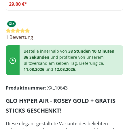
29,00 €*
Glo
Durchschnittliche Bewertung von 5 von 5 Sternen
1 Bewertung
Bestelle innerhalb von
38 Stunden 10 Minuten
36 Sekunden
und profitiere von unserem
Blitzversand am selben Tag. Lieferung ca.
11.08.2026
und
12.08.2026
.
Produktnummer:
XXL10643
GLO HYPER AIR - ROSEY GOLD + GRATIS
STICKS GESCHENKT!
Diese elegant gestaltete Variante des beliebten