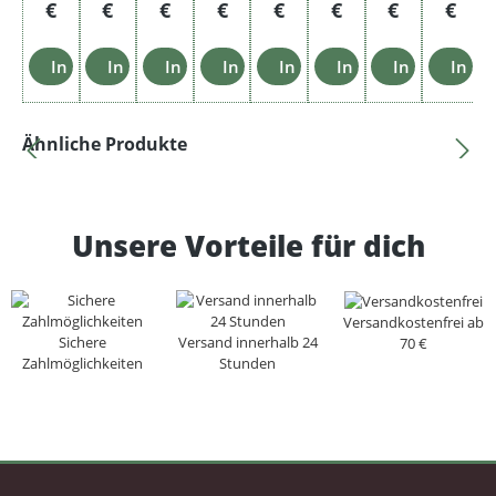
€
€
€
€
€
€
€
€
In den Warenkorb
In den Warenkorb
In den Warenkorb
In den Warenkorb
In den Warenkorb
In den Warenkorb
In den Ware
In d
Produktgalerie überspringen
Ähnliche Produkte
Unsere Vorteile für dich
Versandkostenfrei ab
Sichere
Versand innerhalb 24
70 €
Zahlmöglichkeiten
Stunden