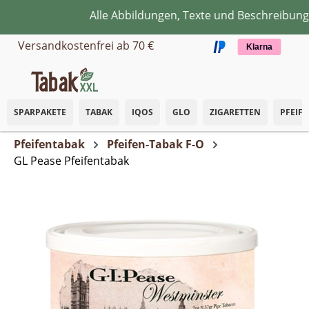
Alle Abbildungen, Texte und Beschreibungen
Zum Hauptinhalt springen
Versandkostenfrei ab 70 €
Klarna
SPARPAKETE
TABAK
IQOS
GLO
ZIGARETTEN
PFEIF
Pfeifentabak
Pfeifen-Tabak F-O
GL Pease Pfeifentabak