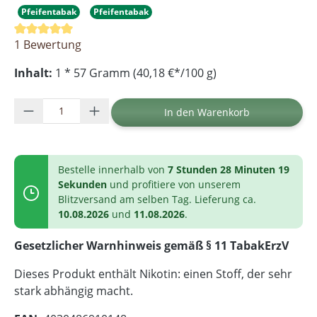
Pfeifentabak
Pfeifentabak
Durchschnittliche Bewertung von 5 von 5 Sternen
1 Bewertung
Inhalt:
1 * 57 Gramm (40,18 €*/100 g)
Produkt Anzahl: Gib den gewünschten Wer
In den Warenkorb
Bestelle innerhalb von
7 Stunden 28 Minuten 19
Sekunden
und profitiere von unserem
Blitzversand am selben Tag. Lieferung ca.
10.08.2026
und
11.08.2026
.
Gesetzlicher Warnhinweis gemäß § 11 TabakErzV
Dieses Produkt enthält Nikotin: einen Stoff, der sehr
stark abhängig macht.