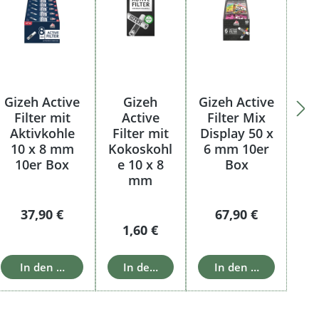
Gizeh Active
Gizeh
Gizeh Active
Filter mit
Active
Filter Mix
Aktivkohle
Filter mit
Display 50 x
10 x 8 mm
Kokoskohl
6 mm 10er
10er Box
e 10 x 8
Box
mm
:
Regulärer Preis:
Regulärer Preis:
37,90 €
67,90 €
Regulärer Preis:
1,60 €
In den Warenkorb
In den Warenkorb
In den Warenkorb