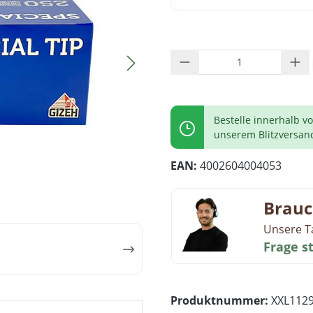
Produkt Anzahl: G
Bestelle innerhalb v
unserem Blitzversan
EAN:
4002604004053
Brauc
Unsere T
Frage s
Produktnummer:
XXL112