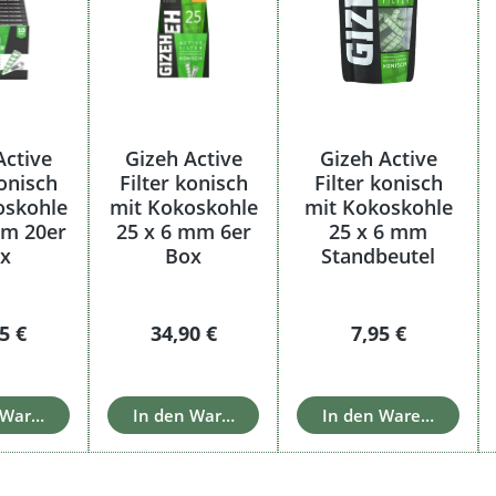
Active
Gizeh Active
Gizeh Active
konisch
Filter konisch
Filter konisch
oskohle
mit Kokoskohle
mit Kokoskohle
mm 20er
25 x 6 mm 6er
25 x 6 mm
x
Box
Standbeutel
lärer Preis:
Regulärer Preis:
Regulärer Preis
5 €
34,90 €
7,95 €
 Warenkorb
In den Warenkorb
In den Warenkorb