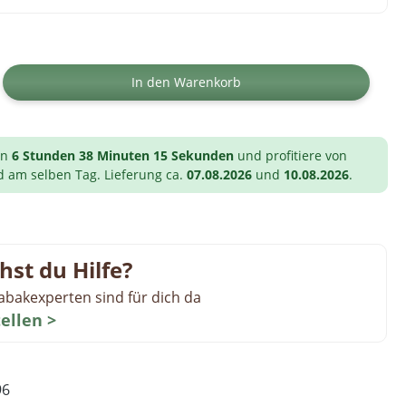
ib den gewünschten Wert ein oder benutz
In den Warenkorb
on
6 Stunden 38 Minuten 14 Sekunden
und profitiere von
d am selben Tag. Lieferung ca.
07.08.2026
und
10.08.2026
.
hst du Hilfe?
abakexperten sind für dich da
tellen >
96