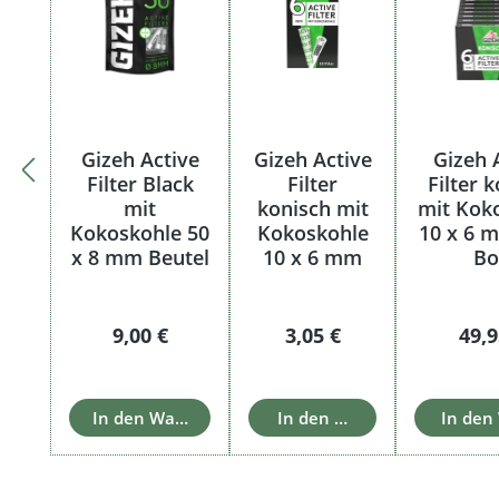
Gizeh Active
Gizeh Active
Gizeh 
Filter Black
Filter
Filter 
mit
konisch mit
mit Kok
Kokoskohle 50
Kokoskohle
10 x 6 
x 8 mm Beutel
10 x 6 mm
Bo
Regulärer Preis:
Regulärer Preis:
Regu
9,00 €
3,05 €
49,9
In den Warenkorb
In den Warenkorb
In den