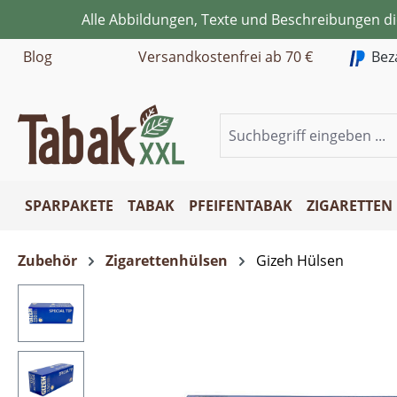
Alle Abbildungen, Texte und Beschreibungen d
m Hauptinhalt springen
Zur Suche springen
Zur Hauptnavigation springen
Blog
Versandkostenfrei ab 70 €
Bez
SPARPAKETE
TABAK
PFEIFENTABAK
ZIGARETTEN
Zubehör
Zigarettenhülsen
Gizeh Hülsen