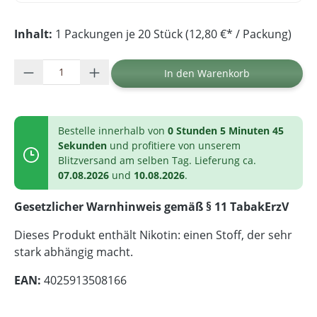
Inhalt:
1 Packungen je 20 Stück (12,80 €* / Packung)
Produkt Anzahl: Gib den gewünschten Wer
In den Warenkorb
Bestelle innerhalb von
0 Stunden 5 Minuten 44
Sekunden
und profitiere von unserem
Blitzversand am selben Tag. Lieferung ca.
07.08.2026
und
10.08.2026
.
Gesetzlicher Warnhinweis gemäß § 11 TabakErzV
Dieses Produkt enthält Nikotin: einen Stoff, der sehr
stark abhängig macht.
EAN:
4025913508166