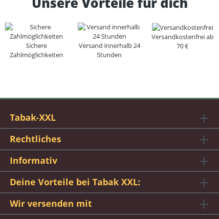
Unsere Vorteile für dich
Versandkostenfrei ab
Sichere
Versand innerhalb 24
70 €
Zahlmöglichkeiten
Stunden
Tabak-XXL
Rechtliches
Informativ
Deine Vorteile bei Tabak XXL:
Wir versenden mit