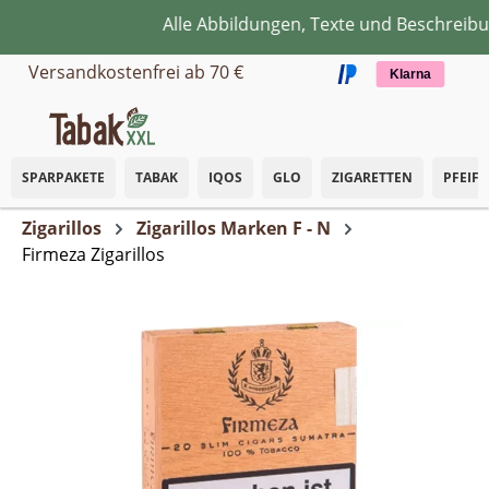
Alle Abbildungen, Texte und Beschreibun
Zum Hauptinhalt springen
Versandkostenfrei ab 70 €
Klarna
SPARPAKETE
TABAK
IQOS
GLO
ZIGARETTEN
PFEIF
Zigarillos
Zigarillos Marken F - N
Firmeza Zigarillos