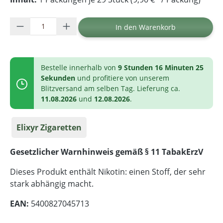
Produkt Anzahl: Gib den gewünschten Wer
In den Warenkorb
Bestelle innerhalb von
9 Stunden 16 Minuten 25
Sekunden
und profitiere von unserem
Blitzversand am selben Tag. Lieferung ca.
11.08.2026
und
12.08.2026
.
Elixyr Zigaretten
Gesetzlicher Warnhinweis gemäß § 11 TabakErzV
Dieses Produkt enthält Nikotin: einen Stoff, der sehr
stark abhängig macht.
EAN:
5400827045713