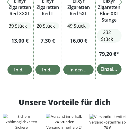
Elixyr
Elixyr
Elixyr
Elixyr
Zigaretten
Zigaretten
Zigaretten
Zigaretten
Red XXXL
Red L
Red 5XL
Blue XXL
Stange
39 Stück
20 Stück
49 Stück
232
Stück
Regulärer Preis:
Regulärer Preis:
Regulärer Preis:
13,00 €
7,30 €
16,00 €
79,20 €*
Einzelheiten
In den Warenkorb
In den Warenkorb
In den Warenkorb
Unsere Vorteile für dich
Versandkostenfrei ab
Sichere
Versand innerhalb 24
70 €