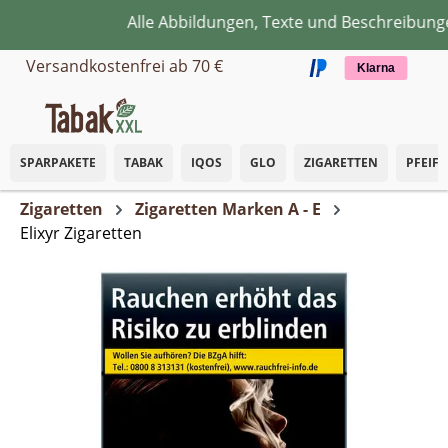
Alle Abbildungen, Texte und Beschreibungen 
Zum Hauptinhalt springen
Versandkostenfrei ab 70 €
Klarna
SPARPAKETE
TABAK
IQOS
GLO
ZIGARETTEN
PFEIF
Zigaretten
Zigaretten Marken A - E
Elixyr Zigaretten