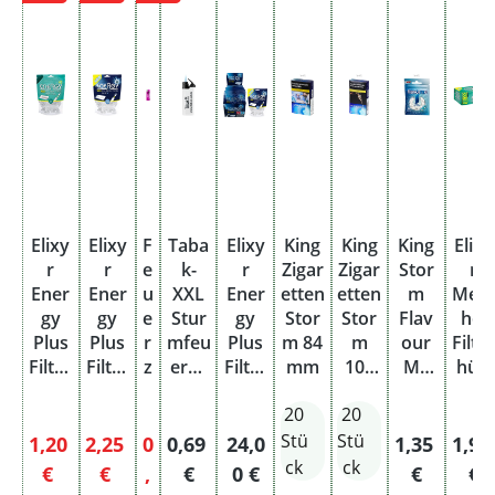
Elixy
Elixy
F
Taba
Elixy
King
King
King
Elixy
r
r
e
k-
r
Zigar
Zigar
Stor
r
Ener
Ener
u
XXL
Ener
etten
etten
m
Men
gy
gy
e
Stur
gy
Stor
Stor
Flav
hol
Plus
Plus
r
mfeu
Plus
m 84
m
our
Filte
Filter
Filter
z
erze
Filter
mm
100
Me
hüls
Tips
Tips
e
ug
Tips
mm
Slim
en
20
20
Ment
Clixx
u
Jet-
Clixx
Filter
Grü
hol
15 x
g
Flam
15 x
mit
110e
Stü
Stü
Verkaufspreis:
Verkaufspreis:
Verkaufspreis:
Regulärer Preis:
Regulärer Preis:
Regulärer P
Regu
1,20
2,25
0
0,69
24,0
1,35
1,9
15 x
6
j
me
6
Ment
r
ck
ck
Regulärer Preis:
Regulärer Preis:
€
€
,
€
0 €
€
€
6
mm
e
Nach
mm
hol 5
Pack