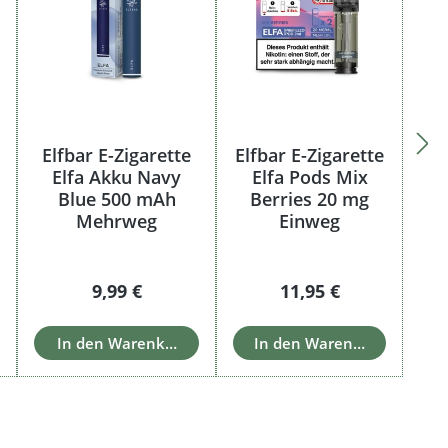
Elfbar E-Zigarette
Elfbar E-Zigarette
Elfa Akku Navy
Elfa Pods Mix
Blue 500 mAh
Berries 20 mg
Mehrweg
Einweg
:
Regulärer Preis:
Regulärer Preis:
9,99 €
11,95 €
In den Warenkorb
In den Warenkorb