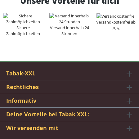
Unsere Vorteile für dich
Versandkostenfrei ab
Sichere
Versand innerhalb 24
70 €
Zahlmöglichkeiten
Stunden
Tabak-XXL
Rechtliches
Informativ
Deine Vorteile bei Tabak XXL:
Wir versenden mit