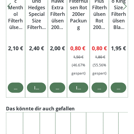
c
und
Hawk
Filterhül
Plus
o King
Menth
Hedges
Extra
sen Rot
Filterh
Size
ol
Special
Filterh
200er
ülsen
Filterh
Filterh
Size
ülsen
Packun
Rot
ülsen
ülsen
Filterhül
200er
g
200er
Blau
200
sen
Packu
Packu
200er
250er
ng
ng
Packu
Packun
ng
Regulärer Preis:
Regulärer Preis:
Regulärer Preis:
Verkaufspreis:
Regulärer Preis:
Verkaufspreis:
Regulärer
2,10 €
2,40 €
2,00 €
0,80 €
0,80 €
1,95 €
g
Regulärer Preis:
1,50 €
1,80 €
(46.67%
(55.56%
gespart)
gespart)
In den Warenkorb
In den Warenkorb
In den Warenkorb
In den Warenkorb
In den Warenko
In den 
Produktgalerie überspringen
Das könnte dir auch gefallen