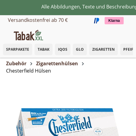
Alle Abbildungen, Texte und Beschreibunge
Zum Hauptinhalt springen
Versandkostenfrei ab 70 €
Klarna
SPARPAKETE
TABAK
IQOS
GLO
ZIGARETTEN
PFEIF
Zubehör
Zigarettenhülsen
Chesterfield Hülsen