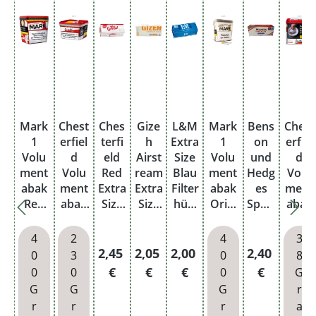
Mark
Chest
Ches
Gize
L&M
Mark
Bens
Chest
1
erfiel
terfi
h
Extra
1
on
erfiel
Volu
d
eld
Airst
Size
Volu
und
d
ment
Volu
Red
ream
Blau
ment
Hedg
Volu
abak
ment
Extra
Extra
Filter
abak
es
ment
Red
abak
Size
Size
hüls
Origi
Speci
abak
XXXL
Red
Filter
Filter
en
nal
al
Red
Eimer
Giga
hüls
hüls
250e
Gold
Size
Dose
4
2
4
3
Box
en
en
r
XXXL
Filter
Regulärer Preis:
Regulärer Preis:
Regulärer Preis:
Regulärer P
2,45
2,05
2,00
2,40
0
3
0
8
250e
Oran
Pack
Eimer
hüls
€
€
€
€
0
0
0
G
r
ge
ung
en
G
G
G
r
Pack
200e
250e
r
r
r
a
ung
r
r