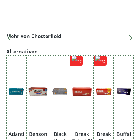
Produktgalerie überspringen
Mehr von Chesterfield
Produktgalerie überspringen
Alternativen
Atlanti
Benson
Black
Break
Break
Buffal