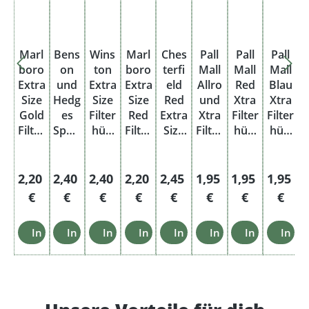
Marl
Bens
Wins
Marl
Ches
Pall
Pall
Pall
boro
on
ton
boro
terfi
Mall
Mall
Mall
S
Extra
und
Extra
Extra
eld
Allro
Red
Blau
Size
Hedg
Size
Size
Red
und
Xtra
Xtra
Gold
es
Filter
Red
Extra
Xtra
Filter
Filter
Filter
Speci
hüls
Filter
Size
Filter
hüls
hüls
F
hüls
al
en
hüls
Filter
hüls
en
en
en
Size
250e
en
hüls
en
200e
200e
250e
Filter
r
250e
en
Oran
r
r
Regulärer Preis:
Regulärer Preis:
Regulärer Preis:
Regulärer Preis:
Regulärer Preis:
Regulärer Preis:
Regulärer Pre
Regulär
R
2,20
2,40
2,40
2,20
2,45
1,95
1,95
1,95
r
hüls
Pack
r
250e
ge
Pack
Pack
€
€
€
€
€
€
€
€
Pack
en
ung
Pack
r
200e
ung
ung
ung
250e
ung
Pack
r
In den Warenkorb
In den Warenkorb
In den Warenkorb
In den Warenkorb
In den Warenkorb
In den Warenkorb
In den Ware
In d
r
ung
Pack
Pack
ung
ung