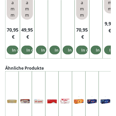
a
a
a
m
Pack
Pack
m
m
m
m
ung
ung
m
m
m
Regul
9,95
Regulärer Preis:
Regulärer Preis:
Regulärer Preis:
70,95
49,95
70,95
€
€
€
€
In den Warenkorb
In den Warenkorb
In den Warenkorb
In den Warenkorb
In den Warenkorb
In den Warenkorb
In den Wa
In 
Produktgalerie überspringen
Ähnliche Produkte