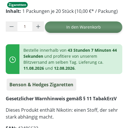
Zigaretten
Inhalt:
1 Packungen je 20 Stück (10,00 €* / Packung)
Produkt Anzahl: Gib den gewünschten Wer
In den Warenkorb
Bestelle innerhalb von
43 Stunden 7 Minuten 44
Sekunden
und profitiere von unserem
Blitzversand am selben Tag. Lieferung ca.
11.08.2026
und
12.08.2026
.
Benson & Hedges Zigaretten
Gesetzlicher Warnhinweis gemäß § 11 TabakErzV
Dieses Produkt enthält Nikotin: einen Stoff, der sehr
stark abhängig macht.