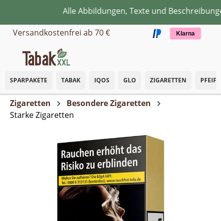
Alle Abbildungen, Texte und Beschreibungen
Zum Hauptinhalt springen
Versandkostenfrei ab 70 €
Klarna
SPARPAKETE
TABAK
IQOS
GLO
ZIGARETTEN
PFEIF
Zigaretten
Besondere Zigaretten
Starke Zigaretten