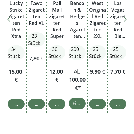
Lucky
Tawa
Pall
Benso
West
Las
Strike
Zigaret
Mall
n &
Origina
Vegas
Zigaret
ten
Zigaret
Hedge
l Red
Zigaret
ten
Red XL
ten
s
Zigaret
ten
Red
Red
Zigaret
ten
Red
23
Xtra
Super
ten
2XL
Big
Gold
Box
Stück
34
30
200
25
25
10 x
Packun
Stück
Stück
Stück
Stück
Stück
Regulärer Preis:
7,80 €
gen
mit
Regulärer Preis:
Regulärer Preis:
Regulärer Preis:
Regulärer
15,00
12,00
Ab
9,90 €
7,70 €
Feuerz
€
€
100,00
eug
€*
Einzelheiten
In den Warenkorb
In den Warenkorb
In den Warenkorb
In den Warenkor
In den 