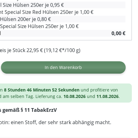
l Size Hülsen 250er je 0,95 €
Special Size Red Hülsen 250er je 1,00 €
ülsen 200er je 0,80 €
pecial Size Hülsen 250er je 1,00 €
l
0,00 €
s je Stück 22,95 € (19,12 €*/100 g)
ib den gewünschten Wert ein oder benutz
In den Warenkorb
on
8 Stunden 46 Minuten 51 Sekunden
und profitiere von
d am selben Tag. Lieferung ca.
10.08.2026
und
11.08.2026
.
s gemäß § 11 TabakErzV
tin: einen Stoff, der sehr stark abhängig macht.