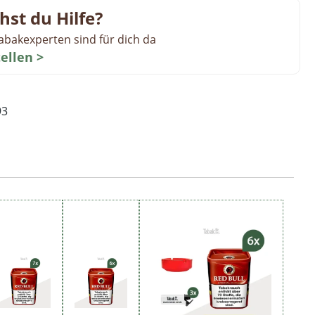
hst du Hilfe?
abakexperten sind für dich da
tellen >
93