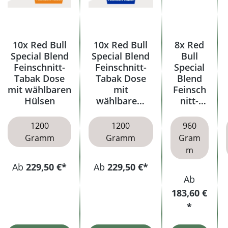
10x Red Bull
10x Red Bull
8x Red
Special Blend
Special Blend
Bull
Feinschnitt-
Feinschnitt-
Special
Tabak Dose
Tabak Dose
Blend
mit wählbaren
mit
Feinsch
Hülsen
wählbarem
nitt-
Hülsen
Tabak
Dose
1200
1200
960
Gramm
Gramm
Gram
m
Ab
229,50 €*
Ab
229,50 €*
Ab
183,60 €
*