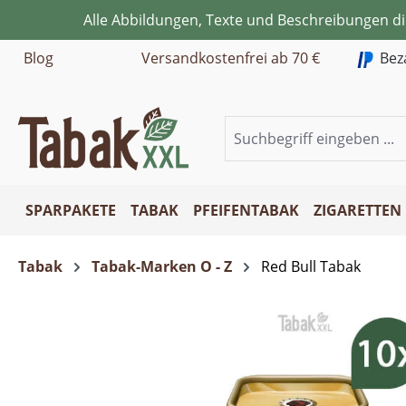
Alle Abbildungen, Texte und Beschreibungen d
m Hauptinhalt springen
Zur Suche springen
Zur Hauptnavigation springen
Blog
Versandkostenfrei ab 70 €
Bez
SPARPAKETE
TABAK
PFEIFENTABAK
ZIGARETTEN
Tabak
Tabak-Marken O - Z
Red Bull Tabak