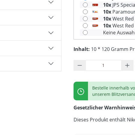
10x
JPS Specia
10x
Paramount 
10x
West Red H
10x
West Red S
Keine Auswah
Inhalt:
10 * 120 Gramm Prei
Produkt Anzahl: G
Bestelle innerhalb v
unserem Blitzversan
Gesetzlicher Warnhinwei
Dieses Produkt enthält Niko