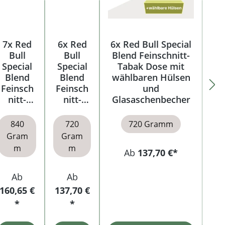
7x Red
6x Red
6x Red Bull Special
Bull
Bull
Blend Feinschnitt-
Special
Special
Tabak Dose mit
Blend
Blend
wählbaren Hülsen
Feinsch
Feinsch
und
nitt-
nitt-
Glasaschenbecher
Tabak
Tabak
Dose
Dose
840
720
720 Gramm
Gram
Gram
m
m
Ab
137,70 €*
Ab
Ab
160,65 €
137,70 €
*
*